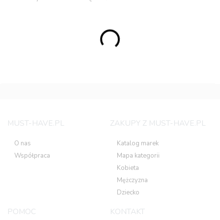
MUST-HAVE.PL
ZAKUPY Z MUST-HAVE.PL
O nas
Katalog marek
Współpraca
Mapa kategorii
Kobieta
Mężczyzna
Dziecko
POMOC
KONTAKT