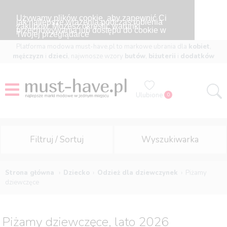
Używamy plików cookie, aby zapewnić Ci
jak najlepsze wrażenia podczas robienia
zakupów. Możesz określić warunki
przechowywania lub dostępu do cookie w
Twojej przeglądarce
Platforma modowa must-have.pl to markowe ubrania dla
kobiet
,
mężczyzn
i
dzieci
, najwnosze wzory
butów
,
biżuterii
i
dodatków
Ulubione
0
Filtruj / Sortuj
Wyszukiwarka
Strona główna
Dziecko
Odzież dla dziewczynek
Piżamy
dziewczęce
Piżamy dziewczęce, lato 2026