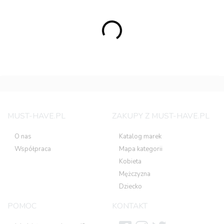
MUST-HAVE.PL
ZAKUPY Z MUST-HAVE.PL
O nas
Katalog marek
Współpraca
Mapa kategorii
Kobieta
Mężczyzna
Dziecko
POMOC
KONTAKT