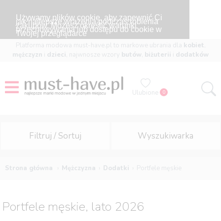
Używamy plików cookie, aby zapewnić Ci
jak najlepsze wrażenia podczas robienia
zakupów. Możesz określić warunki
przechowywania lub dostępu do cookie w
Twojej przeglądarce
Platforma modowa must-have.pl to markowe ubrania dla
kobiet
,
mężczyzn
i
dzieci
, najwnosze wzory
butów
,
biżuterii
i
dodatków
Ulubione
0
Filtruj / Sortuj
Wyszukiwarka
Strona główna
Mężczyzna
Dodatki
Portfele męskie
Portfele męskie, lato 2026