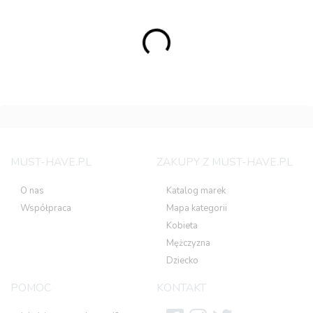
MUST-HAVE.PL
ZAKUPY Z MUST-HAVE.PL
O nas
Katalog marek
Współpraca
Mapa kategorii
Kobieta
Mężczyzna
Dziecko
POMOC
KONTAKT