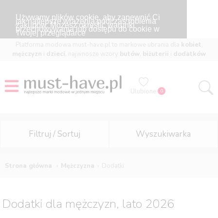
Używamy plików cookie, aby zapewnić Ci
jak najlepsze wrażenia podczas robienia
zakupów. Możesz określić warunki
przechowywania lub dostępu do cookie w
Twojej przeglądarce
Platforma modowa must-have.pl to markowe ubrania dla
kobiet
,
mężczyzn
i
dzieci
, najwnosze wzory
butów
,
biżuterii
i
dodatków
Ulubione
0
Filtruj / Sortuj
Wyszukiwarka
Strona główna
Mężczyzna
Dodatki
Dodatki dla mężczyzn, lato 2026