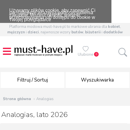
Używamy plików cookie, aby zapewnić Ci
jak najlepsze wrażenia podczas robienia
zakupów. Możesz określić warunki
przechowywania lub dostępu do cookie w
Twojej przeglądarce
Platforma modowa must-have.pl to markowe ubrania dla
kobiet
,
mężczyzn
i
dzieci
, najwnosze wzory
butów
,
biżuterii
i
dodatków
Ulubione
0
Filtruj / Sortuj
Wyszukiwarka
Strona główna
Analogias
Analogias, lato 2026