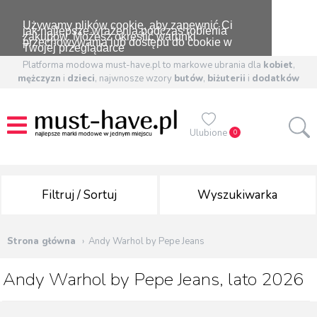
Używamy plików cookie, aby zapewnić Ci
jak najlepsze wrażenia podczas robienia
zakupów. Możesz określić warunki
przechowywania lub dostępu do cookie w
Twojej przeglądarce
Platforma modowa must-have.pl to markowe ubrania dla
kobiet
,
mężczyzn
i
dzieci
, najwnosze wzory
butów
,
biżuterii
i
dodatków
Ulubione
0
Filtruj / Sortuj
Wyszukiwarka
Strona główna
Andy Warhol by Pepe Jeans
Andy Warhol by Pepe Jeans, lato 2026