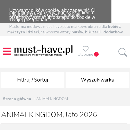
Używamy plików cookie, aby zapewnić Ci
jak najlepsze wrażenia podczas robienia
zakupów. Możesz określić warunki
przechowywania lub dostępu do cookie w
Twojej przeglądarce
Platforma modowa must-have.pl to markowe ubrania dla
kobiet
,
mężczyzn
i
dzieci
, najwnosze wzory
butów
,
biżuterii
i
dodatków
Ulubione
0
Filtruj / Sortuj
Wyszukiwarka
Strona główna
ANIMALKINGDOM
ANIMALKINGDOM, lato 2026