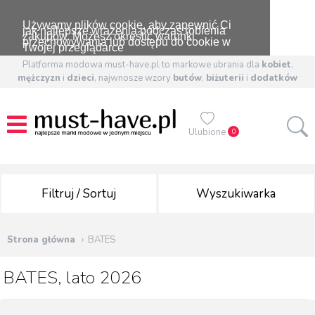
Używamy plików cookie, aby zapewnić Ci
jak najlepsze wrażenia podczas robienia
zakupów. Możesz określić warunki
przechowywania lub dostępu do cookie w
Twojej przeglądarce
Platforma modowa must-have.pl to markowe ubrania dla
kobiet
,
mężczyzn
i
dzieci
, najwnosze wzory
butów
,
biżuterii
i
dodatków
Ulubione
0
Filtruj / Sortuj
Wyszukiwarka
Strona główna
BATES
BATES, lato 2026