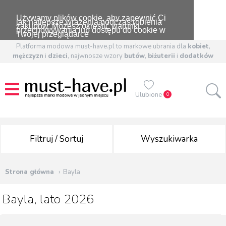
Używamy plików cookie, aby zapewnić Ci
jak najlepsze wrażenia podczas robienia
zakupów. Możesz określić warunki
przechowywania lub dostępu do cookie w
Twojej przeglądarce
Platforma modowa must-have.pl to markowe ubrania dla
kobiet
,
mężczyzn
i
dzieci
, najwnosze wzory
butów
,
biżuterii
i
dodatków
Ulubione
0
Filtruj / Sortuj
Wyszukiwarka
Strona główna
Bayla
Bayla, lato 2026