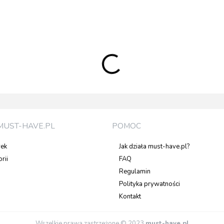
MUST-HAVE.PL
POMOC
rek
Jak działa must-have.pl?
rii
FAQ
Regulamin
Polityka prywatności
Kontakt
Wszelkie prawa zastrzeżone © 2023
must-have.pl