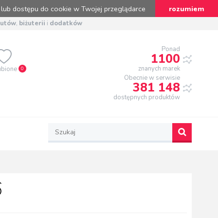
 lub dostępu do cookie w Twojej przeglądarce
rozumiem
butów
,
biżuterii
i
dodatków
Ponad
1100
znanych marek
ubione
0
Obecnie w serwisie
381 148
dostępnych produktów
6