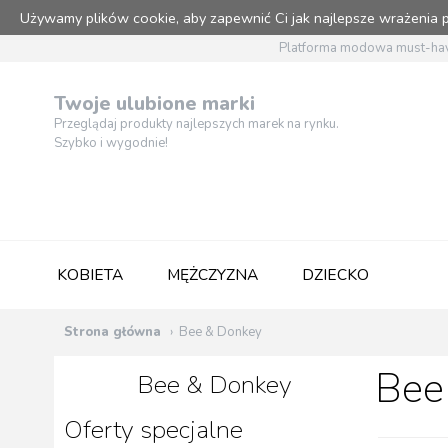
Używamy plików cookie, aby zapewnić Ci jak najlepsze wrażenia
Platforma modowa must-hav
Twoje ulubione marki
Przeglądaj produkty najlepszych marek na rynku.
Szybko i wygodnie!
KOBIETA
MĘŻCZYZNA
DZIECKO
Strona główna
Bee & Donkey
Bee
Bee & Donkey
Oferty specjalne