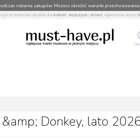
 podczas robienia zakupów. Możesz określić warunki przechowywania
e.pl to markowe ubrania dla
kobiet
,
mężczyzn
i
dzieci
, najwnosze wzory
Ul
 &amp; Donkey, lato 202