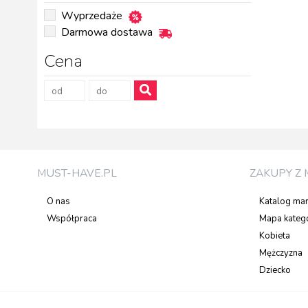
Wyprzedaże
Darmowa dostawa
Cena
MUST-HAVE.PL
ZAKUPY Z 
O nas
Katalog ma
Współpraca
Mapa katego
Kobieta
Mężczyzna
Dziecko