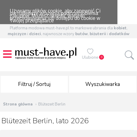
Używamy plików cookie, aby zapewnić Ci
jak najlepsze wrażenia podczas robienia
zakupów. Możesz określić warunki
przechowywania lub dostępu do cookie w
Twojej przeglądarce
Platforma modowa must-have.pl to markowe ubrania dla
kobiet
,
mężczyzn
i
dzieci
, najwnosze wzory
butów
,
biżuterii
i
dodatków
Ulubione
0
Filtruj / Sortuj
Wyszukiwarka
Strona główna
Blütezeit Berlin
Blütezeit Berlin, lato 2026