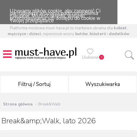
Używamy plików cookie, aby zapewnić Ci
jak najlepsze wrażenia podczas robienia
zakupów. Możesz określić warunki
przechowywania lub dostępu do cookie w
Twojej przeglądarce
Platforma modowa must-have.pl to markowe ubrania dla
kobiet
,
mężczyzn
i
dzieci
, najwnosze wzory
butów
,
biżuterii
i
dodatków
Ulubione
0
Filtruj / Sortuj
Wyszukiwarka
Strona główna
Break&Walk
Break&amp;Walk, lato 2026