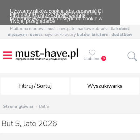
Używamy plików cookie, aby zapewnić Ci
jak najlepsze wrażenia podczas robienia
zakupów. Możesz określić warunki
przechowywania lub dostępu do cookie w
Twojej przeglądarce
Platforma modowa must-have.pl to markowe ubrania dla
kobiet
,
mężczyzn
i
dzieci
, najwnosze wzory
butów
,
biżuterii
i
dodatków
Ulubione
0
Filtruj / Sortuj
Wyszukiwarka
Strona główna
But S
But S, lato 2026