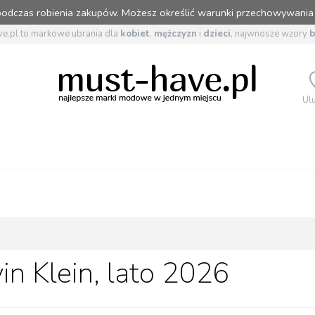
 podczas robienia zakupów. Możesz określić warunki przechowywania
e.pl to markowe ubrania dla
kobiet
,
mężczyzn
i
dzieci
, najwnosze wzory
Ul
in Klein, lato 2026