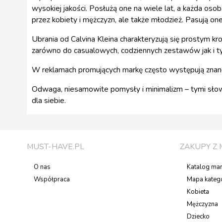
wysokiej jakości. Posłużą one na wiele lat, a każda oso
przez kobiety i mężczyzn, ale także młodzież. Pasują one
Ubrania od Calvina Kleina charakteryzują się prostym 
zarówno do casualowych, codziennych zestawów jak i tyc
W reklamach promujących markę często występują znane 
Odwaga, niesamowite pomysły i minimalizm – tymi słowam
dla siebie.
MUST-HAVE.PL
ZAKUPY Z 
O nas
Katalog ma
Współpraca
Mapa katego
Kobieta
Mężczyzna
Dziecko