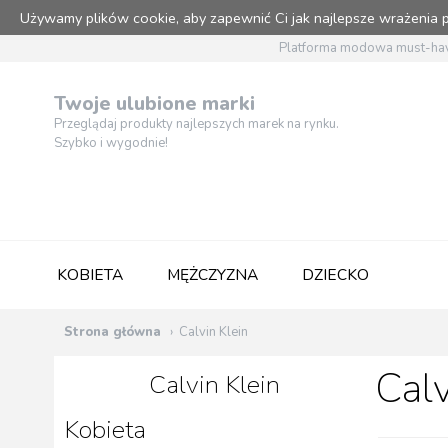
Używamy plików cookie, aby zapewnić Ci jak najlepsze wrażenia
Platforma modowa must-hav
Twoje ulubione marki
Przeglądaj produkty najlepszych marek na rynku.
Szybko i wygodnie!
KOBIETA
MĘŻCZYZNA
DZIECKO
Strona główna
Calvin Klein
Calv
Calvin Klein
Kobieta