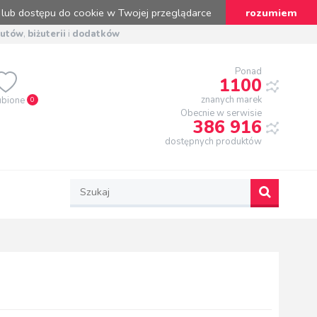
 lub dostępu do cookie w Twojej przeglądarce
rozumiem
butów
,
biżuterii
i
dodatków
Ponad
1100
znanych marek
ubione
0
Obecnie w serwisie
386 916
dostępnych produktów