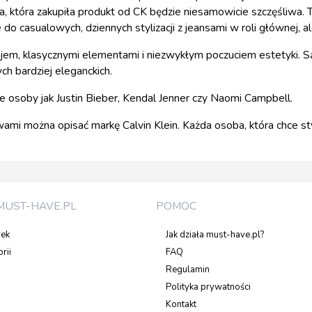
ba, która zakupiła produkt od CK będzie niesamowicie szczęśliwa. 
 do casualowych, dziennych stylizacji z jeansami w roli głównej, 
krojem, klasycznymi elementami i niezwykłym poczuciem estetyki
h bardziej eleganckich.
osoby jak Justin Bieber, Kendal Jenner czy Naomi Campbell.
i można opisać markę Calvin Klein. Każda osoba, która chce stwo
MUST-HAVE.PL
POMOC
rek
Jak działa must-have.pl?
rii
FAQ
Regulamin
Polityka prywatności
Kontakt