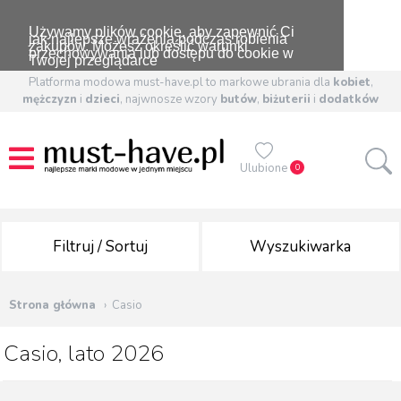
Używamy plików cookie, aby zapewnić Ci
jak najlepsze wrażenia podczas robienia
zakupów. Możesz określić warunki
przechowywania lub dostępu do cookie w
Twojej przeglądarce
Platforma modowa must-have.pl to markowe ubrania dla
kobiet
,
mężczyzn
i
dzieci
, najwnosze wzory
butów
,
biżuterii
i
dodatków
Ulubione
0
Filtruj / Sortuj
Wyszukiwarka
Strona główna
Casio
Casio, lato 2026