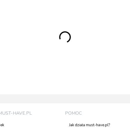
MUST-HAVE.PL
POMOC
rek
Jak działa must-have.pl?