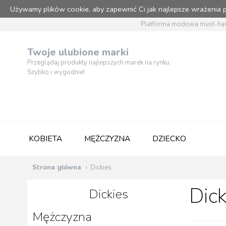
Używamy plików cookie, aby zapewnić Ci jak najlepsze wrażenia
Platforma modowa must-hav
Twoje ulubione marki
Przeglądaj produkty najlepszych marek na rynku.
Szybko i wygodnie!
KOBIETA
MĘŻCZYZNA
DZIECKO
Strona główna
Dickies
Dick
Dickies
Mężczyzna