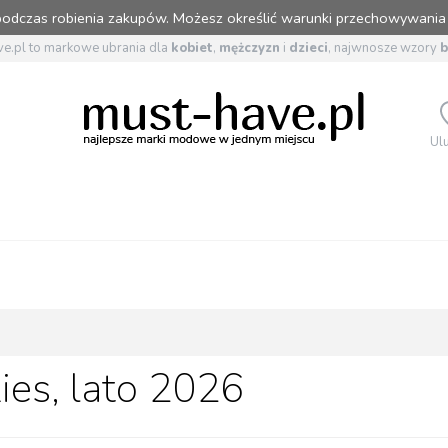
 podczas robienia zakupów. Możesz określić warunki przechowywania
e.pl to markowe ubrania dla
kobiet
,
mężczyzn
i
dzieci
, najwnosze wzory
Ul
ies, lato 2026