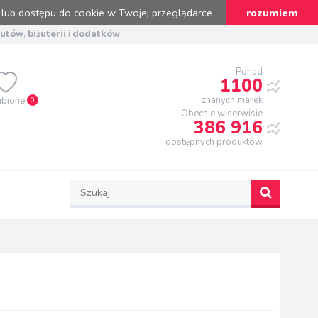
 lub dostępu do cookie w Twojej przeglądarce
rozumiem
butów
,
biżuterii
i
dodatków
Ponad
1100
znanych marek
ubione
0
Obecnie w serwisie
386 916
dostępnych produktów