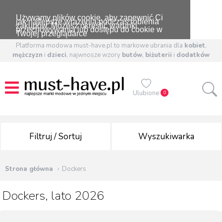
Używamy plików cookie, aby zapewnić Ci
jak najlepsze wrażenia podczas robienia
zakupów. Możesz określić warunki
przechowywania lub dostępu do cookie w
Twojej przeglądarce
Platforma modowa must-have.pl to markowe ubrania dla
kobiet
,
mężczyzn
i
dzieci
, najwnosze wzory
butów
,
biżuterii
i
dodatków
Ulubione
0
Filtruj / Sortuj
Wyszukiwarka
Strona główna
Dockers
Dockers, lato 2026