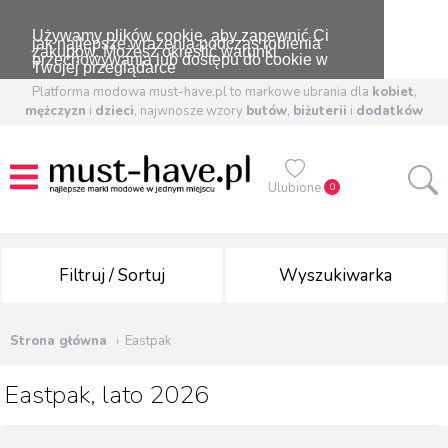
Używamy plików cookie, aby zapewnić Ci
jak najlepsze wrażenia podczas robienia
zakupów. Możesz określić warunki
przechowywania lub dostępu do cookie w
Twojej przeglądarce
Platforma modowa must-have.pl to markowe ubrania dla
kobiet
,
mężczyzn
i
dzieci
, najwnosze wzory
butów
,
biżuterii
i
dodatków
Ulubione
0
Filtruj / Sortuj
Wyszukiwarka
Strona główna
Eastpak
Eastpak, lato 2026