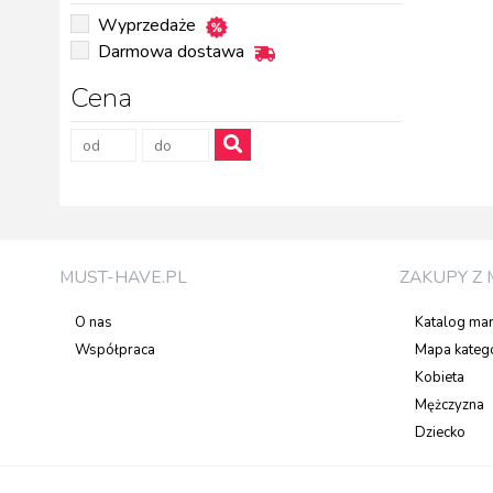
Wyprzedaże
Darmowa dostawa
Cena
MUST-HAVE.PL
ZAKUPY Z 
O nas
Katalog ma
Współpraca
Mapa katego
Kobieta
Mężczyzna
Dziecko