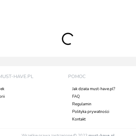
MUST-HAVE.PL
POMOC
rek
Jak działa must-have.pl?
rii
FAQ
Regulamin
Polityka prywatności
Kontakt
Wszelkie prawa zastrzeżone © 2023
must-have.pl