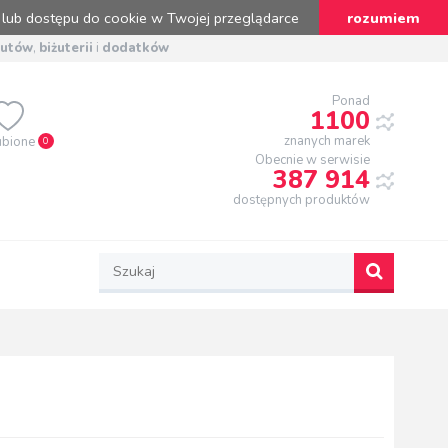
 lub dostępu do cookie w Twojej przeglądarce
rozumiem
butów
,
biżuterii
i
dodatków
Ponad
1100
znanych marek
ubione
0
Obecnie w serwisie
387 914
dostępnych produktów