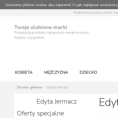
Używamy plików cookie, aby zapewnić Ci jak najlepsze wrażenia
Platforma modowa must-hav
Twoje ulubione marki
Przeglądaj produkty najlepszych marek na rynku.
Szybko i wygodnie!
KOBIETA
MĘŻCZYZNA
DZIECKO
Strona główna
Edyta Jermacz
Edy
Edyta Jermacz
Oferty specjalne