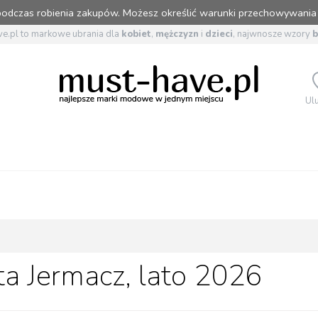
 podczas robienia zakupów. Możesz określić warunki przechowywania
e.pl to markowe ubrania dla
kobiet
,
mężczyzn
i
dzieci
, najwnosze wzory
Ul
ta Jermacz, lato 2026