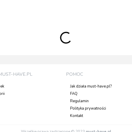
MUST-HAVE.PL
POMOC
rek
Jak działa must-have.pl?
rii
FAQ
Regulamin
Polityka prywatności
Kontakt
Wszelkie prawa zastrzeżone © 2023
must-have.pl