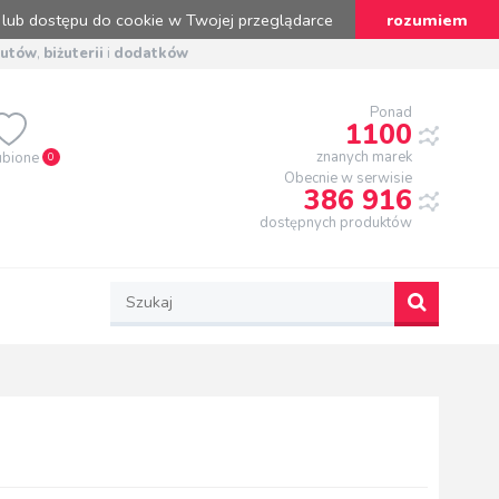
 lub dostępu do cookie w Twojej przeglądarce
rozumiem
butów
,
biżuterii
i
dodatków
Ponad
1100
znanych marek
ubione
0
Obecnie w serwisie
386 916
dostępnych produktów