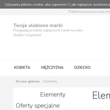
Używamy plików cookie, aby zapewnić Ci jak najlepsze wrażenia
Platforma modowa must-hav
Twoje ulubione marki
Przeglądaj produkty najlepszych marek na rynku.
Szybko i wygodnie!
KOBIETA
MĘŻCZYZNA
DZIECKO
Strona główna
Elementy
Ele
Elementy
Oferty specjalne