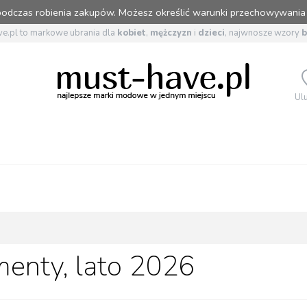
 podczas robienia zakupów. Możesz określić warunki przechowywania
e.pl to markowe ubrania dla
kobiet
,
mężczyzn
i
dzieci
, najwnosze wzory
Ul
menty, lato 2026