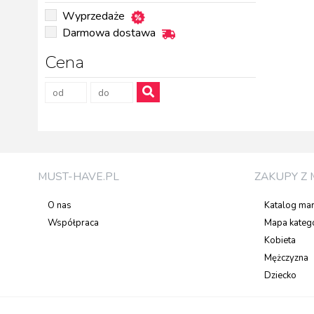
Wyprzedaże
Darmowa dostawa
Cena
MUST-HAVE.PL
ZAKUPY Z 
O nas
Katalog ma
Współpraca
Mapa katego
Kobieta
Mężczyzna
Dziecko