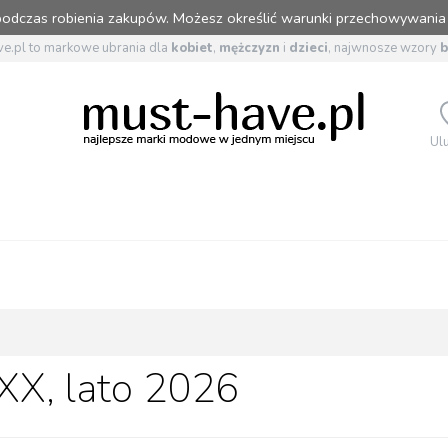
 podczas robienia zakupów. Możesz określić warunki przechowywania
e.pl to markowe ubrania dla
kobiet
,
mężczyzn
i
dzieci
, najwnosze wzory
Ul
XX, lato 2026