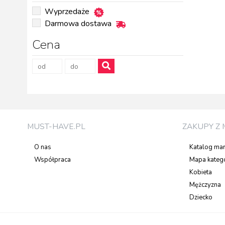
Wyprzedaże
Darmowa dostawa
Cena
MUST-HAVE.PL
ZAKUPY Z 
O nas
Katalog ma
Współpraca
Mapa katego
Kobieta
Mężczyzna
Dziecko