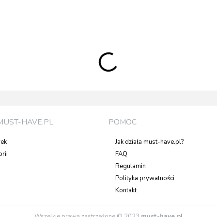
MUST-HAVE.PL
POMOC
rek
Jak działa must-have.pl?
rii
FAQ
Regulamin
Polityka prywatności
Kontakt
Wszelkie prawa zastrzeżone © 2023
must-have.pl