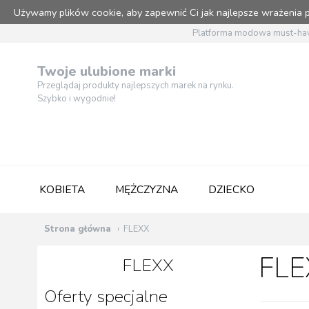
Używamy plików cookie, aby zapewnić Ci jak najlepsze wrażenia
Platforma modowa must-hav
Twoje ulubione marki
Przeglądaj produkty najlepszych marek na rynku.
Szybko i wygodnie!
KOBIETA
MĘŻCZYZNA
DZIECKO
Strona główna
FLEXX
FLE
FLEXX
Oferty specjalne