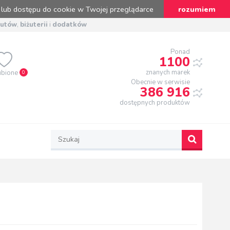
 lub dostępu do cookie w Twojej przeglądarce
rozumiem
butów
,
biżuterii
i
dodatków
Ponad
1100
znanych marek
ubione
0
Obecnie w serwisie
386 916
dostępnych produktów