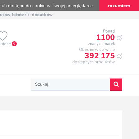
 lub dostępu do cookie w Twojej przeglądarce
rozumiem
butów
,
biżuterii
i
dodatków
Ponad
1100
znanych marek
ubione
0
Obecnie w serwisie
392 175
dostępnych produktów