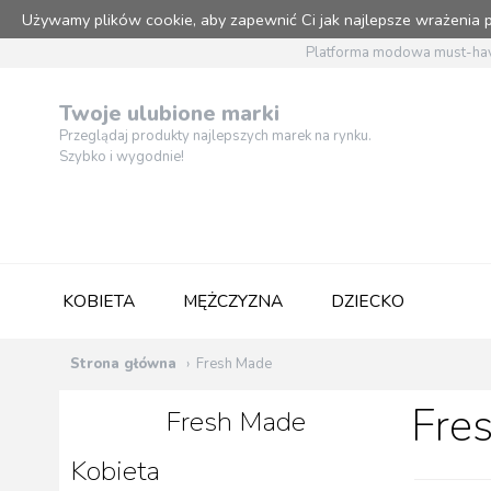
Używamy plików cookie, aby zapewnić Ci jak najlepsze wrażenia
Platforma modowa must-hav
Twoje ulubione marki
Przeglądaj produkty najlepszych marek na rynku.
Szybko i wygodnie!
KOBIETA
MĘŻCZYZNA
DZIECKO
Strona główna
Fresh Made
Fre
Fresh Made
Kobieta