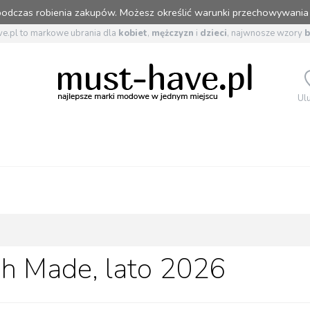
 podczas robienia zakupów. Możesz określić warunki przechowywania
e.pl to markowe ubrania dla
kobiet
,
mężczyzn
i
dzieci
, najwnosze wzory
Ul
sh Made, lato 2026