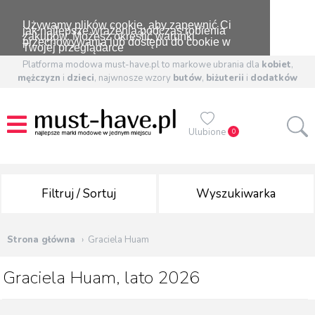
Używamy plików cookie, aby zapewnić Ci
jak najlepsze wrażenia podczas robienia
zakupów. Możesz określić warunki
przechowywania lub dostępu do cookie w
Twojej przeglądarce
Platforma modowa must-have.pl to markowe ubrania dla
kobiet
,
mężczyzn
i
dzieci
, najwnosze wzory
butów
,
biżuterii
i
dodatków
Ulubione
0
Filtruj / Sortuj
Wyszukiwarka
Strona główna
Graciela Huam
Graciela Huam, lato 2026