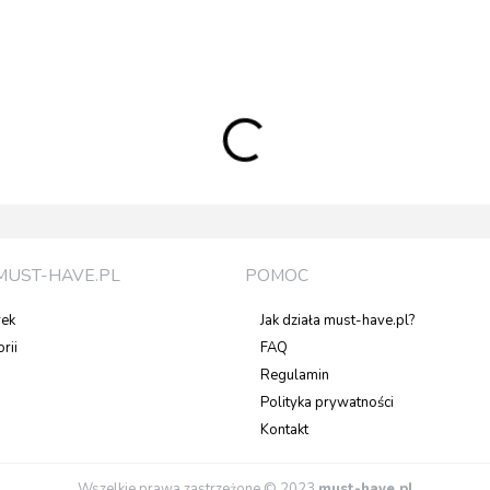
MUST-HAVE.PL
POMOC
rek
Jak działa must-have.pl?
rii
FAQ
Regulamin
Polityka prywatności
Kontakt
Wszelkie prawa zastrzeżone © 2023
must-have.pl