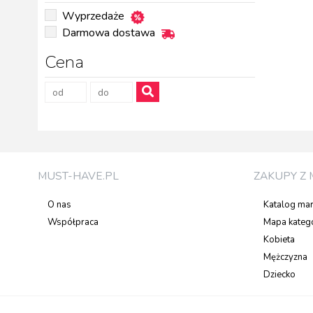
Wyprzedaże
Darmowa dostawa
Cena
MUST-HAVE.PL
ZAKUPY Z 
O nas
Katalog ma
Współpraca
Mapa katego
Kobieta
Mężczyzna
Dziecko