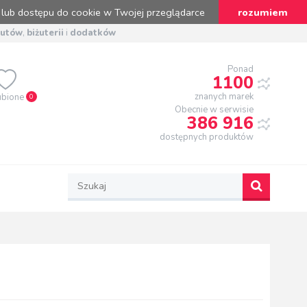
 lub dostępu do cookie w Twojej przeglądarce
rozumiem
butów
,
biżuterii
i
dodatków
Ponad
1100
znanych marek
ubione
0
Obecnie w serwisie
386 916
dostępnych produktów