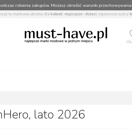
 podczas robienia zakupów. Możesz określić warunki przechowywania
e.pl to markowe ubrania dla
kobiet
,
mężczyzn
i
dzieci
, najwnosze wzory
Ul
Hero, lato 2026