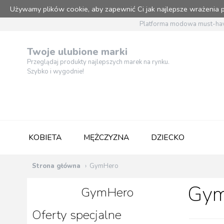
Używamy plików cookie, aby zapewnić Ci jak najlepsze wrażenia
Platforma modowa must-hav
Twoje ulubione marki
Przeglądaj produkty najlepszych marek na rynku.
Szybko i wygodnie!
KOBIETA
MĘŻCZYZNA
DZIECKO
Strona główna
GymHero
Gym
GymHero
Oferty specjalne