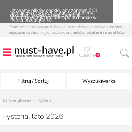
Używamy plików cookie, aby zapewnić Ci
jak najlepsze wrażenia podczas robienia
zakupów. Możesz określić warunki
przechowywania lub dostępu do cookie w
Twojej przeglądarce
Platforma modowa must-have.pl to markowe ubrania dla
kobiet
,
mężczyzn
i
dzieci
, najwnosze wzory
butów
,
biżuterii
i
dodatków
Ulubione
0
Filtruj / Sortuj
Wyszukiwarka
Strona główna
Hysteria
Hysteria, lato 2026