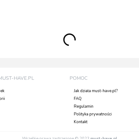
MUST-HAVE.PL
POMOC
rek
Jak działa must-have.pl?
rii
FAQ
Regulamin
Polityka prywatności
Kontakt
Wszelkie prawa zastrzeżone © 2023
must-have.pl