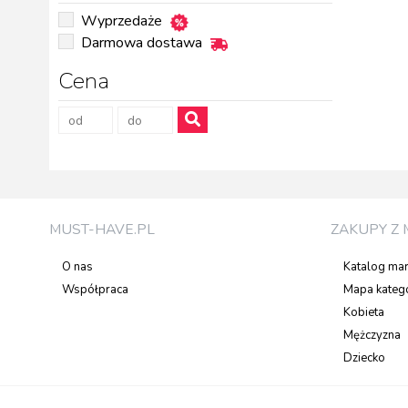
Wyprzedaże
Darmowa dostawa
Cena
MUST-HAVE.PL
ZAKUPY Z 
O nas
Katalog ma
Współpraca
Mapa katego
Kobieta
Mężczyzna
Dziecko