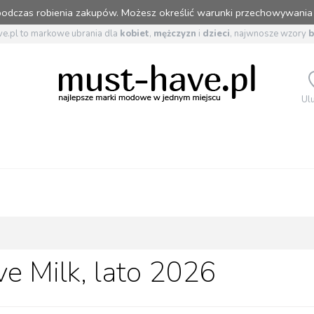
 podczas robienia zakupów. Możesz określić warunki przechowywania
e.pl to markowe ubrania dla
kobiet
,
mężczyzn
i
dzieci
, najwnosze wzory
Ul
ve Milk, lato 2026