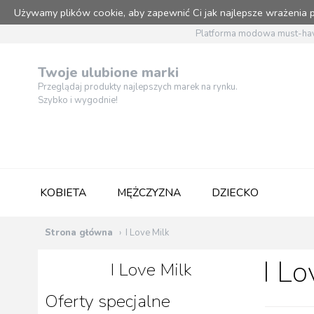
Używamy plików cookie, aby zapewnić Ci jak najlepsze wrażenia
Platforma modowa must-hav
Twoje ulubione marki
Przeglądaj produkty najlepszych marek na rynku.
Szybko i wygodnie!
KOBIETA
MĘŻCZYZNA
DZIECKO
Strona główna
I Love Milk
I Lo
I Love Milk
Oferty specjalne