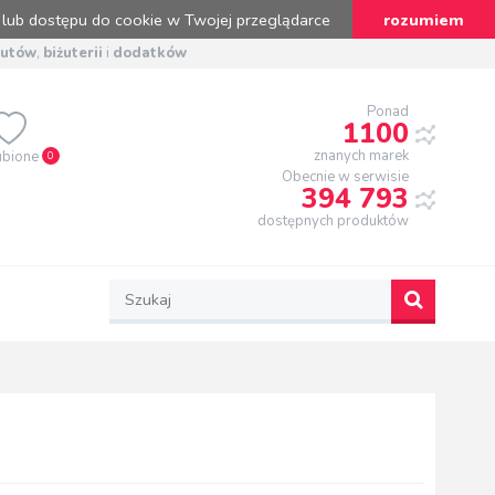
 lub dostępu do cookie w Twojej przeglądarce
rozumiem
butów
,
biżuterii
i
dodatków
Ponad
1100
znanych marek
ubione
0
Obecnie w serwisie
394 793
dostępnych produktów