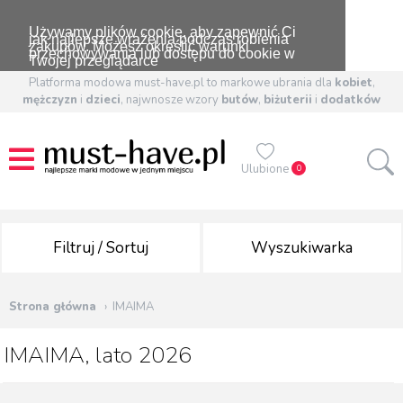
Używamy plików cookie, aby zapewnić Ci
jak najlepsze wrażenia podczas robienia
zakupów. Możesz określić warunki
przechowywania lub dostępu do cookie w
Twojej przeglądarce
Platforma modowa must-have.pl to markowe ubrania dla
kobiet
,
mężczyzn
i
dzieci
, najwnosze wzory
butów
,
biżuterii
i
dodatków
Ulubione
0
Filtruj / Sortuj
Wyszukiwarka
Strona główna
IMAIMA
IMAIMA, lato 2026