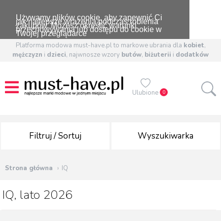
Używamy plików cookie, aby zapewnić Ci
jak najlepsze wrażenia podczas robienia
zakupów. Możesz określić warunki
przechowywania lub dostępu do cookie w
Twojej przeglądarce
Platforma modowa must-have.pl to markowe ubrania dla
kobiet
,
mężczyzn
i
dzieci
, najwnosze wzory
butów
,
biżuterii
i
dodatków
Ulubione
0
Filtruj / Sortuj
Wyszukiwarka
Strona główna
IQ
IQ, lato 2026