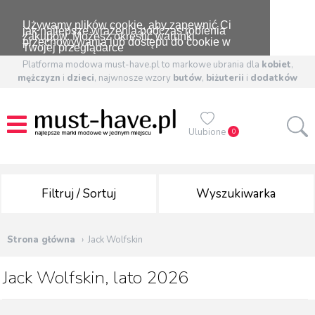
Używamy plików cookie, aby zapewnić Ci
jak najlepsze wrażenia podczas robienia
zakupów. Możesz określić warunki
przechowywania lub dostępu do cookie w
Twojej przeglądarce
Platforma modowa must-have.pl to markowe ubrania dla
kobiet
,
mężczyzn
i
dzieci
, najwnosze wzory
butów
,
biżuterii
i
dodatków
Ulubione
0
Filtruj / Sortuj
Wyszukiwarka
Strona główna
Jack Wolfskin
Jack Wolfskin, lato 2026