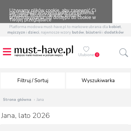
Używamy plików cookie, aby zapewnić Ci
jak najlepsze wrażenia podczas robienia
zakupów. Możesz określić warunki
przechowywania lub dostępu do cookie w
Twojej przeglądarce
Platforma modowa must-have.pl to markowe ubrania dla
kobiet
,
mężczyzn
i
dzieci
, najwnosze wzory
butów
,
biżuterii
i
dodatków
Ulubione
0
Filtruj / Sortuj
Wyszukiwarka
Strona główna
Jana
Jana, lato 2026