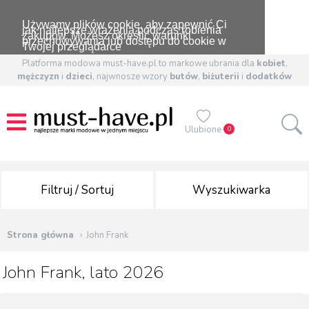
Używamy plików cookie, aby zapewnić Ci
jak najlepsze wrażenia podczas robienia
zakupów. Możesz określić warunki
przechowywania lub dostępu do cookie w
Twojej przeglądarce
Platforma modowa must-have.pl to markowe ubrania dla
kobiet
,
mężczyzn
i
dzieci
, najwnosze wzory
butów
,
biżuterii
i
dodatków
Ulubione
0
Filtruj / Sortuj
Wyszukiwarka
Strona główna
John Frank
John Frank, lato 2026