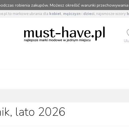
 podczas robienia zakupów. Możesz określić warunki przechowywania
e.pl to markowe ubrania dla
kobiet
,
mężczyzn
i
dzieci
, najwnosze wzory
Ul
ik, lato 2026