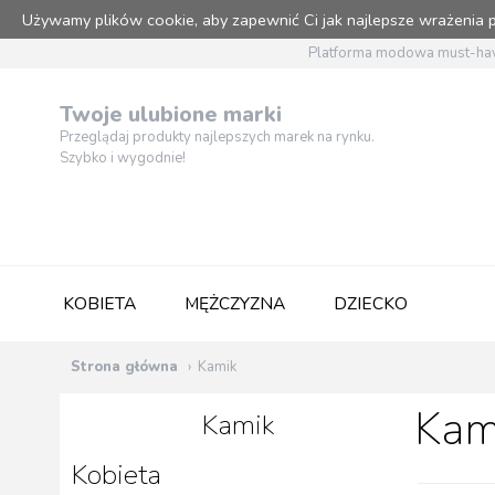
Używamy plików cookie, aby zapewnić Ci jak najlepsze wrażenia
Platforma modowa must-hav
Twoje ulubione marki
Przeglądaj produkty najlepszych marek na rynku.
Szybko i wygodnie!
KOBIETA
MĘŻCZYZNA
DZIECKO
Strona główna
Kamik
Kam
Kamik
Kobieta