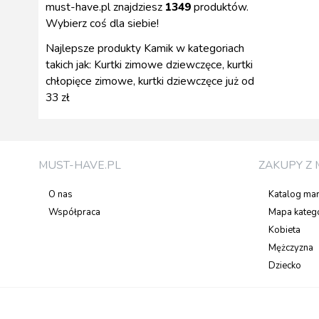
must-have.pl znajdziesz
1349
produktów.
Wybierz coś dla siebie!
Najlepsze produkty Kamik w kategoriach
takich jak: Kurtki zimowe dziewczęce, kurtki
chłopięce zimowe, kurtki dziewczęce już od
33 zł
MUST-HAVE.PL
ZAKUPY Z 
O nas
Katalog ma
Współpraca
Mapa katego
Kobieta
Mężczyzna
Dziecko