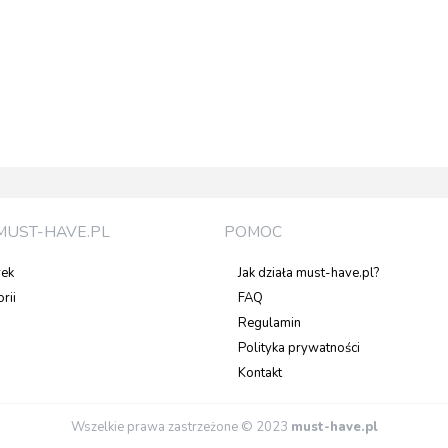
MUST-HAVE.PL
POMOC
rek
Jak działa must-have.pl?
rii
FAQ
Regulamin
Polityka prywatności
Kontakt
Wszelkie prawa zastrzeżone © 2023
must-have.pl