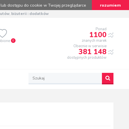
 lub dostępu do cookie w Twojej przeglądarce
rozumiem
butów
,
biżuterii
i
dodatków
Ponad
1100
znanych marek
ubione
0
Obecnie w serwisie
381 148
dostępnych produktów