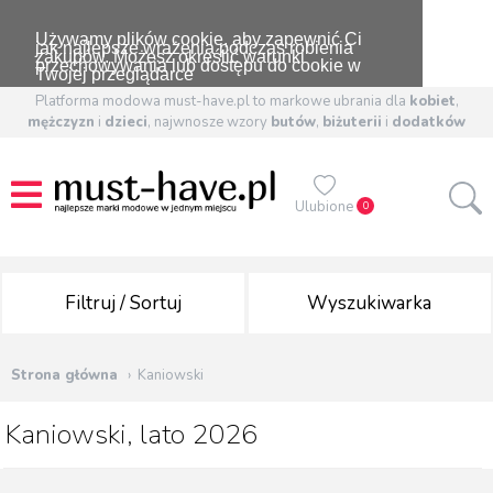
Używamy plików cookie, aby zapewnić Ci
jak najlepsze wrażenia podczas robienia
zakupów. Możesz określić warunki
przechowywania lub dostępu do cookie w
Twojej przeglądarce
Platforma modowa must-have.pl to markowe ubrania dla
kobiet
,
mężczyzn
i
dzieci
, najwnosze wzory
butów
,
biżuterii
i
dodatków
Ulubione
0
Filtruj / Sortuj
Wyszukiwarka
Strona główna
Kaniowski
Kaniowski, lato 2026