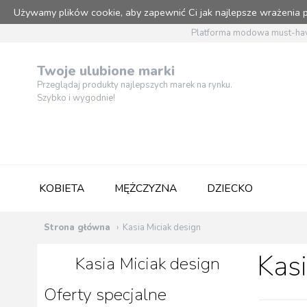
Używamy plików cookie, aby zapewnić Ci jak najlepsze wrażenia
Platforma modowa must-hav
Twoje ulubione marki
Przeglądaj produkty najlepszych marek na rynku.
Szybko i wygodnie!
KOBIETA
MĘŻCZYZNA
DZIECKO
Strona główna
Kasia Miciak design
Kasi
Kasia Miciak design
Oferty specjalne