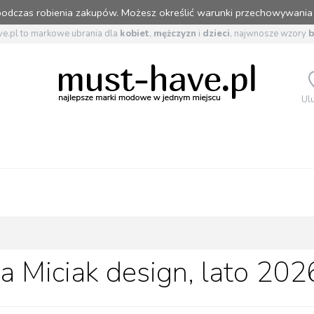
 podczas robienia zakupów. Możesz określić warunki przechowywania
e.pl to markowe ubrania dla
kobiet
,
mężczyzn
i
dzieci
, najwnosze wzory
Ul
a Miciak design, lato 202