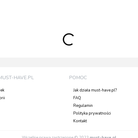
MUST-HAVE.PL
POMOC
rek
Jak działa must-have.pl?
rii
FAQ
Regulamin
Polityka prywatności
Kontakt
Wszelkie prawa zastrzeżone © 2023
must-have.pl