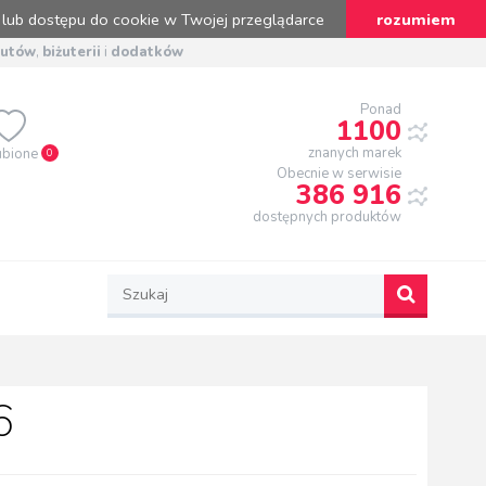
 lub dostępu do cookie w Twojej przeglądarce
rozumiem
butów
,
biżuterii
i
dodatków
Ponad
1100
znanych marek
ubione
0
Obecnie w serwisie
386 916
dostępnych produktów
6