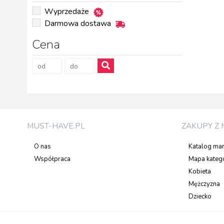
Wyprzedaże
Darmowa dostawa
Cena
MUST-HAVE.PL
ZAKUPY Z 
O nas
Katalog ma
Współpraca
Mapa katego
Kobieta
Mężczyzna
Dziecko