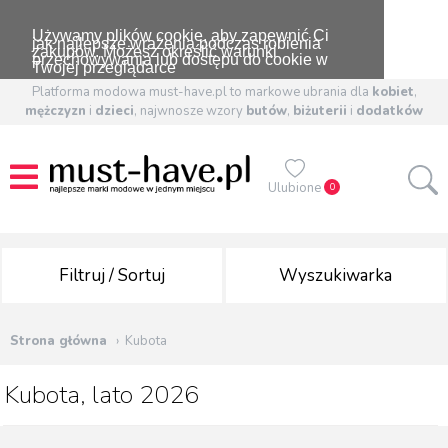
Używamy plików cookie, aby zapewnić Ci
jak najlepsze wrażenia podczas robienia
zakupów. Możesz określić warunki
przechowywania lub dostępu do cookie w
Twojej przeglądarce
Platforma modowa must-have.pl to markowe ubrania dla
kobiet
,
mężczyzn
i
dzieci
, najwnosze wzory
butów
,
biżuterii
i
dodatków
Ulubione
0
Filtruj / Sortuj
Wyszukiwarka
Strona główna
Kubota
Kubota, lato 2026