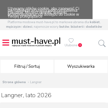
Używamy plików cookie, aby zapewnić Ci
jak najlepsze wrażenia podczas robienia
zakupów. Możesz określić warunki
przechowywania lub dostępu do cookie w
Twojej przeglądarce
Platforma modowa must-have.pl to markowe ubrania dla
kobiet
,
mężczyzn
i
dzieci
, najwnosze wzory
butów
,
biżuterii
i
dodatków
Ulubione
0
Filtruj / Sortuj
Wyszukiwarka
Strona główna
Langner
Langner, lato 2026