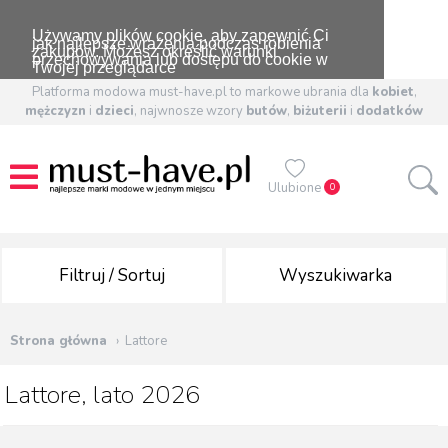
Używamy plików cookie, aby zapewnić Ci
jak najlepsze wrażenia podczas robienia
zakupów. Możesz określić warunki
przechowywania lub dostępu do cookie w
Twojej przeglądarce
Platforma modowa must-have.pl to markowe ubrania dla
kobiet
,
mężczyzn
i
dzieci
, najwnosze wzory
butów
,
biżuterii
i
dodatków
Ulubione
0
Filtruj / Sortuj
Wyszukiwarka
Strona główna
Lattore
Lattore, lato 2026