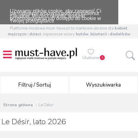
Używamy plików cookie, aby zapewnić Ci
jak najlepsze wrażenia podczas robienia
zakupów. Możesz określić warunki
przechowywania lub dostępu do cookie w
Twojej przeglądarce
Platforma modowa must-have.pl to markowe ubrania dla
kobiet
,
mężczyzn
i
dzieci
, najwnosze wzory
butów
,
biżuterii
i
dodatków
Ulubione
0
Filtruj / Sortuj
Wyszukiwarka
Strona główna
Le Désir
Le Désir, lato 2026