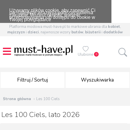
Używamy plików cookie, aby zapewnić Ci
jak najlepsze wrażenia podczas robienia
zakupów. Możesz określić warunki
przechowywania lub dostępu do cookie w
Twojej przeglądarce
Platforma modowa must-have.pl to markowe ubrania dla
kobiet
,
mężczyzn
i
dzieci
, najwnosze wzory
butów
,
biżuterii
i
dodatków
Ulubione
0
Filtruj / Sortuj
Wyszukiwarka
Strona główna
Les 100 Ciels
Les 100 Ciels, lato 2026