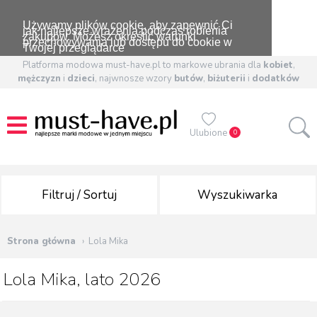
Używamy plików cookie, aby zapewnić Ci
jak najlepsze wrażenia podczas robienia
zakupów. Możesz określić warunki
przechowywania lub dostępu do cookie w
Twojej przeglądarce
Platforma modowa must-have.pl to markowe ubrania dla
kobiet
,
mężczyzn
i
dzieci
, najwnosze wzory
butów
,
biżuterii
i
dodatków
Ulubione
0
Filtruj / Sortuj
Wyszukiwarka
Strona główna
Lola Mika
Lola Mika, lato 2026