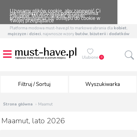
Używamy plików cookie, aby zapewnić Ci
jak najlepsze wrażenia podczas robienia
zakupów. Możesz określić warunki
przechowywania lub dostępu do cookie w
Twojej przeglądarce
Platforma modowa must-have.pl to markowe ubrania dla
kobiet
,
mężczyzn
i
dzieci
, najwnosze wzory
butów
,
biżuterii
i
dodatków
Ulubione
0
Filtruj / Sortuj
Wyszukiwarka
Strona główna
Maamut
Maamut, lato 2026