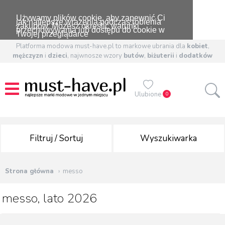
Używamy plików cookie, aby zapewnić Ci
jak najlepsze wrażenia podczas robienia
zakupów. Możesz określić warunki
przechowywania lub dostępu do cookie w
Twojej przeglądarce
Platforma modowa must-have.pl to markowe ubrania dla
kobiet
,
mężczyzn
i
dzieci
, najwnosze wzory
butów
,
biżuterii
i
dodatków
Ulubione
0
Filtruj / Sortuj
Wyszukiwarka
Strona główna
messo
messo, lato 2026