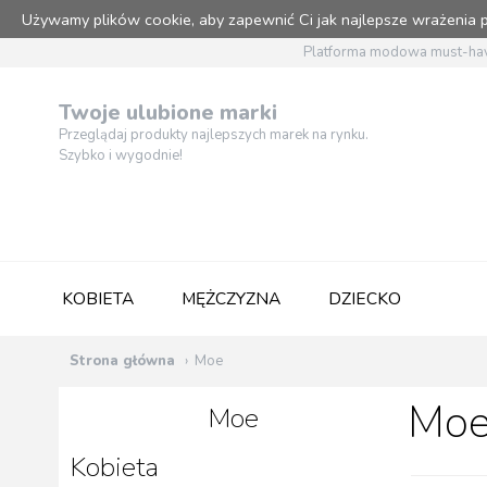
Używamy plików cookie, aby zapewnić Ci jak najlepsze wrażenia
Platforma modowa must-hav
Twoje ulubione marki
Przeglądaj produkty najlepszych marek na rynku.
Szybko i wygodnie!
KOBIETA
MĘŻCZYZNA
DZIECKO
Strona główna
Moe
Moe
Moe
Kobieta