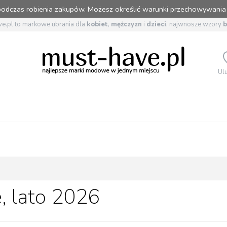
 podczas robienia zakupów. Możesz określić warunki przechowywania
e.pl to markowe ubrania dla
kobiet
,
mężczyzn
i
dzieci
, najwnosze wzory
Ul
, lato 2026