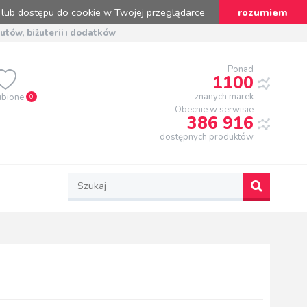
 lub dostępu do cookie w Twojej przeglądarce
rozumiem
butów
,
biżuterii
i
dodatków
Ponad
1100
znanych marek
ubione
0
Obecnie w serwisie
386 916
dostępnych produktów