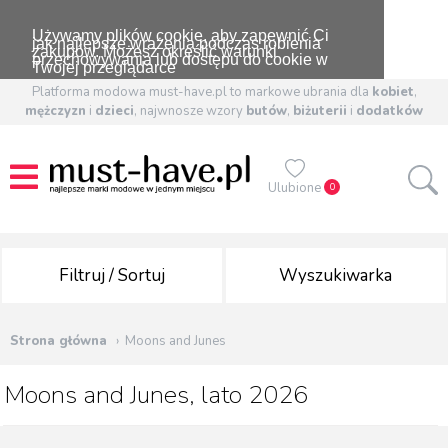
Używamy plików cookie, aby zapewnić Ci
jak najlepsze wrażenia podczas robienia
zakupów. Możesz określić warunki
przechowywania lub dostępu do cookie w
Twojej przeglądarce
Platforma modowa must-have.pl to markowe ubrania dla
kobiet
,
mężczyzn
i
dzieci
, najwnosze wzory
butów
,
biżuterii
i
dodatków
Ulubione
0
Filtruj / Sortuj
Wyszukiwarka
Strona główna
Moons and Junes
Moons and Junes, lato 2026