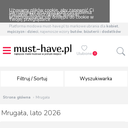
Używamy plików cookie, aby zapewnić Ci
jak najlepsze wrażenia podczas robienia
zakupów. Możesz określić warunki
przechowywania lub dostępu do cookie w
Twojej przeglądarce
Platforma modowa must-have.pl to markowe ubrania dla
kobiet
,
mężczyzn
i
dzieci
, najwnosze wzory
butów
,
biżuterii
i
dodatków
Ulubione
0
Filtruj / Sortuj
Wyszukiwarka
Strona główna
Mrugała
Mrugała, lato 2026