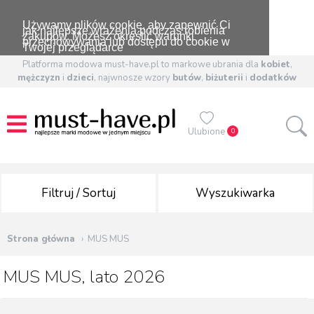
Używamy plików cookie, aby zapewnić Ci
jak najlepsze wrażenia podczas robienia
zakupów. Możesz określić warunki
przechowywania lub dostępu do cookie w
Twojej przeglądarce
Platforma modowa must-have.pl to markowe ubrania dla
kobiet
,
mężczyzn
i
dzieci
, najwnosze wzory
butów
,
biżuterii
i
dodatków
Ulubione
0
Filtruj / Sortuj
Wyszukiwarka
Strona główna
MUS MUS
MUS MUS, lato 2026