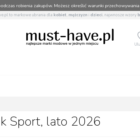
 podczas robienia zakupów. Możesz określić warunki przechowywania
e.pl to markowe ubrania dla
kobiet
,
mężczyzn
i
dzieci
, najwnosze wzory
Ul
k Sport, lato 2026