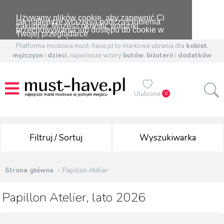
Używamy plików cookie, aby zapewnić Ci
jak najlepsze wrażenia podczas robienia
zakupów. Możesz określić warunki
przechowywania lub dostępu do cookie w
Twojej przeglądarce
Platforma modowa must-have.pl to markowe ubrania dla
kobiet
,
mężczyzn
i
dzieci
, najwnosze wzory
butów
,
biżuterii
i
dodatków
Ulubione
0
Filtruj / Sortuj
Wyszukiwarka
Strona główna
Papillon Atelier
Papillon Atelier, lato 2026