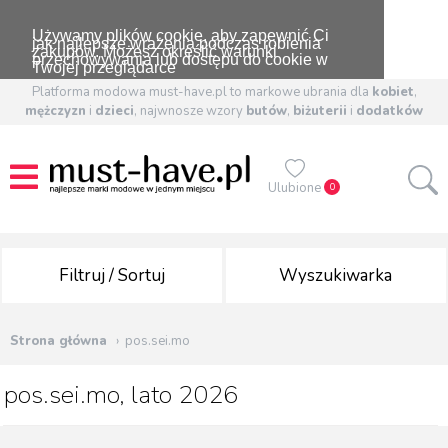
Używamy plików cookie, aby zapewnić Ci
jak najlepsze wrażenia podczas robienia
zakupów. Możesz określić warunki
przechowywania lub dostępu do cookie w
Twojej przeglądarce
Platforma modowa must-have.pl to markowe ubrania dla
kobiet
,
mężczyzn
i
dzieci
, najwnosze wzory
butów
,
biżuterii
i
dodatków
Ulubione
0
Filtruj / Sortuj
Wyszukiwarka
Strona główna
pos.sei.mo
pos.sei.mo, lato 2026