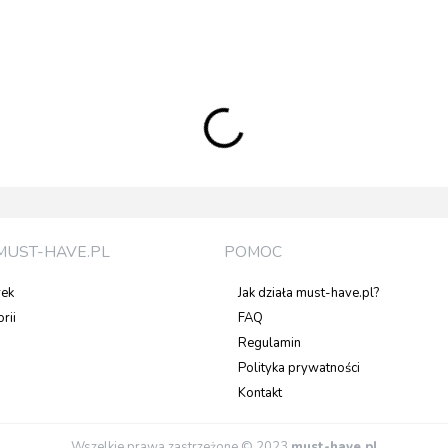
MUST-HAVE.PL
POMOC
rek
Jak działa must-have.pl?
rii
FAQ
Regulamin
Polityka prywatności
Kontakt
Wszelkie prawa zastrzeżone © 2023
must-have.pl