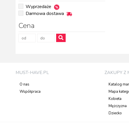
Wyprzedaże
Darmowa dostawa
Cena
MUST-HAVE.PL
ZAKUPY Z 
O nas
Katalog ma
Współpraca
Mapa katego
Kobieta
Mężczyzna
Dziecko