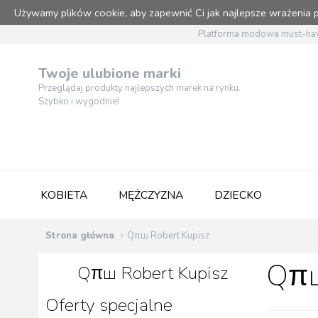
Używamy plików cookie, aby zapewnić Ci jak najlepsze wrażenia
Platforma modowa must-hav
Twoje ulubione marki
Przeglądaj produkty najlepszych marek na rynku.
Szybko i wygodnie!
KOBIETA
MĘŻCZYZNA
DZIECKO
Strona główna
Qπш Robert Kupisz
Qπш
Qπш Robert Kupisz
Oferty specjalne