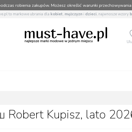
 podczas robienia zakupów. Możesz określić warunki przechowywania
e.pl to markowe ubrania dla
kobiet
,
mężczyzn
i
dzieci
, najwnosze wzory
Ul
 Robert Kupisz, lato 202