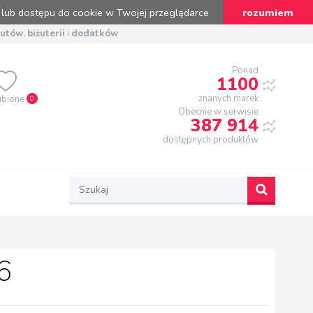
 lub dostępu do cookie w Twojej przeglądarce
rozumiem
butów
,
biżuterii
i
dodatków
Ponad
1100
znanych marek
ubione
0
Obecnie w serwisie
387 914
dostępnych produktów
6