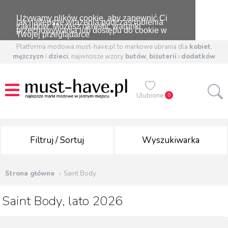
Używamy plików cookie, aby zapewnić Ci
jak najlepsze wrażenia podczas robienia
zakupów. Możesz określić warunki
przechowywania lub dostępu do cookie w
Twojej przeglądarce
Platforma modowa must-have.pl to markowe ubrania dla
kobiet
,
mężczyzn
i
dzieci
, najwnosze wzory
butów
,
biżuterii
i
dodatków
Ulubione
0
Filtruj / Sortuj
Wyszukiwarka
Strona główna
Saint Body
Saint Body, lato 2026